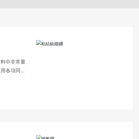
材料中非常重
采用各項同性
混合采用模壓
客戶的需求被
的磁體，并且
客戶需求以各