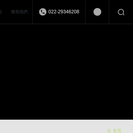
制
聯系我們
022-29346208
首頁