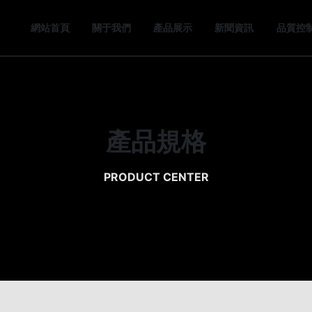
網站首頁
關于我們
產品展示
新聞資訊
品質控
產品規格
PRODUCT CENTER