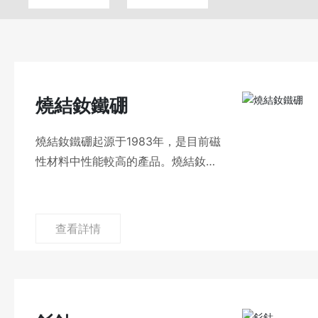
燒結釹鐵硼
燒結釹鐵硼起源于1983年，是目前磁
性材料中性能較高的產品。燒結釹鐵
硼易被氧化，通常表面會有防腐涂
層，常用的涂層方式為鋅、鎳銅鎳、
鉻、Epoxy等，因其良好的可加工
查看詳情
性，可以根據客戶的要求被制作成各
種形狀、尺寸的磁體。