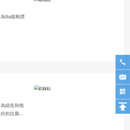
為Ba鐵氧體
分為鑄造和燒
良好的抗腐蝕
涂層。鋁鎳鈷
各種形狀、尺