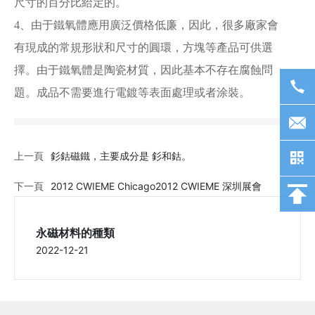
尺寸的百分比給定的。
4、由于鐵氧體應用廣泛價格低廉，因此，很多廠家會
有現成的常規形狀和尺寸的圓環，方塊等產品可供選
擇。由于鐵氧體是陶瓷材質，因此基本不存在腐蝕問
題。成品不需要進行電鍍等表面處理或者涂裝。
上一頁
釤鈷磁鐵，主要成分是 釤和鈷。
下一頁
2012 CWIEME Chicago2012 CWIEME 深圳展會
永磁材料的種類
2022-12-21